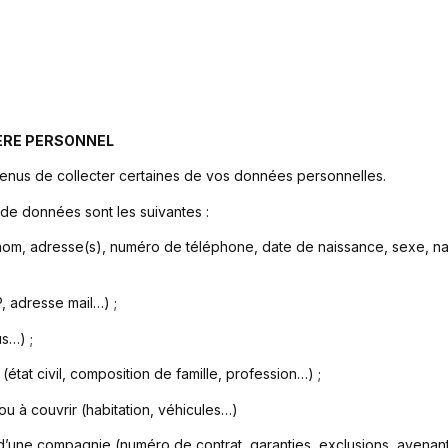
ÈRE PERSONNEL
tenus de collecter certaines de vos données personnelles.
s de données sont les suivantes :
om, adresse(s), numéro de téléphone, date de naissance, sexe, nation
, adresse mail…) ;
s…) ;
(état civil, composition de famille, profession…) ;
ou à couvrir (habitation, véhicules…)
 d’une compagnie (numéro de contrat, garanties, exclusions, avena